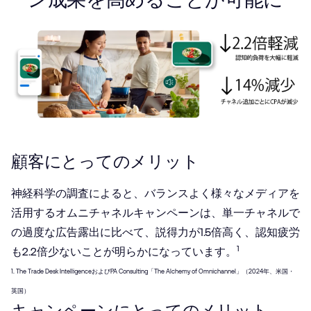
顧客にとってのメリット
神経科学の調査によると、バランスよく様々なメディアを
活用するオムニチャネルキャンペーンは、単一チャネルで
の過度な広告露出に比べて、説得力が1.5倍高く、認知疲労
1
も2.2倍少ないことが明らかになっています。
1. The Trade Desk IntelligenceおよびPA Consulting「The Alchemy of Omnichannel」（2024年、米国・
英国）
キャンペーンにとってのメリット