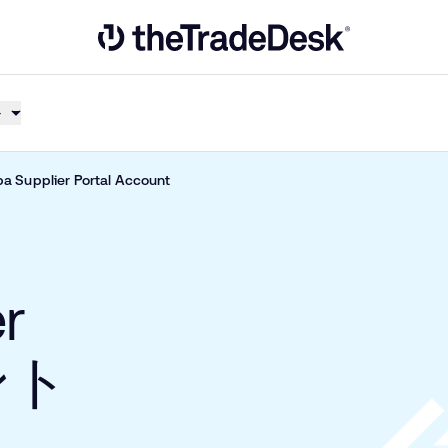
Link to The Trade Desk Home Page
ト
a Supplier Portal Account
r
ント