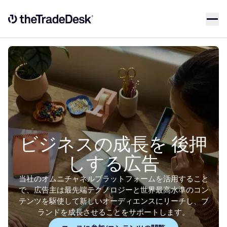
Skip to content
Link to The Trade Desk Home Page
ビジネスの成長を
後押
しする広告
当社のオムニチャネルプラットフォームを活用すること
で、広告主は最先端テクノロジーと世界最高水準のコン
テンツを駆使して新しいオーディエンスにリーチし、ブ
ランドを成長させることをサポートします。